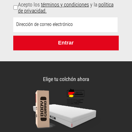
Acepto los
términos y condiciones
y la
política
de privacidad.
Dirección
de
correo
electrónico:
Entrar
Elige tu colchón ahora