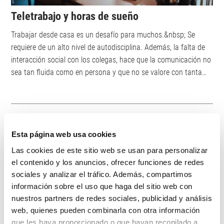
Teletrabajo y horas de sueño
Trabajar desde casa es un desafío para muchos.&nbsp; Se
requiere de un alto nivel de autodisciplina. Además, la falta de
interacción social con los colegas, hace que la comunicación no
sea tan fluida como en persona y que no se valore con tanta
facilidad el trabajo desempeñado. Otro punto importante a
tener en cuenta es el silencio. En la ruidosa oficina el silencio es
muy valorado, pero puede volverse muy agotador rápidamente
si trabajamos desde casa. Evidentemente, si&nbsp; los niños
Esta página web usa cookies
están ...
Las cookies de este sitio web se usan para personalizar
el contenido y los anuncios, ofrecer funciones de redes
sociales y analizar el tráfico. Además, compartimos
información sobre el uso que haga del sitio web con
nuestros partners de redes sociales, publicidad y análisis
web, quienes pueden combinarla con otra información
que les haya proporcionado o que hayan recopilado a