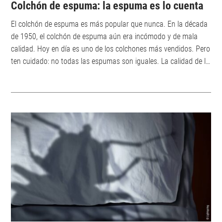
Colchón de espuma: la espuma es lo cuenta
El colchón de espuma es más popular que nunca. En la década
de 1950, el colchón de espuma aún era incómodo y de mala
calidad. Hoy en día es uno de los colchones más vendidos. Pero
ten cuidado: no todas las espumas son iguales. La calidad de la
espuma determina el confort, la ergonomía y la longevidad del
colchón. La investigación en el campo de los materiales de los
cochones ha logrado avances considerables. Pero el mercado
todavía ofrece colchones hechos de espuma simple, cuyas
propi...