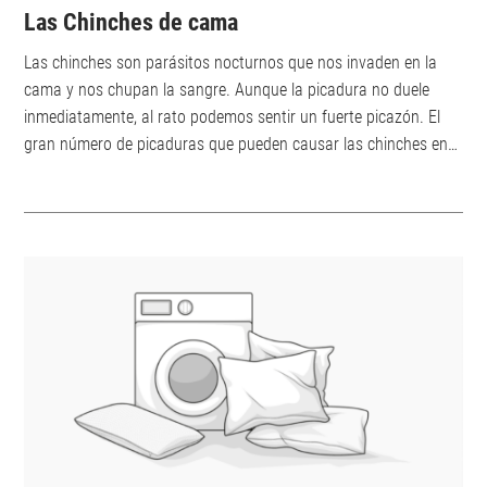
Las Chinches de cama
Las chinches son parásitos nocturnos que nos invaden en la
cama y nos chupan la sangre. Aunque la picadura no duele
inmediatamente, al rato podemos sentir un fuerte picazón. El
gran número de picaduras que pueden causar las chinches en
una noche provoca malestar, alteraciones del sueño y de la
vista, una amplia inflamación de la piel y otras reacciones
alérgicas en personas sensibles. Para evitar que esto ocurra en
primer lugar, es importante actuar de forma decisiva e
inmediata. ¿Cómo...