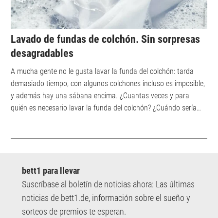
Lavado de fundas de colchón. Sin sorpresas
desagradables
A mucha gente no le gusta lavar la funda del colchón: tarda
demasiado tiempo, con algunos colchones incluso es imposible,
y además hay una sábana encima. ¿Cuantas veces y para
quién es necesario lavar la funda del colchón? ¿Cuándo sería
mejor no hacerlo? ¿Y hay algún truco que simplifique o incluso
acelere el procedimiento?&nbsp; ¿Por qué lavar la funda del
colchón?&nbsp; Una cama limpia contribuye a un buen clima de
sueño. La funda del colchón protege su núcleo. Si lavas la
funda con r...
bett1 para llevar
Suscríbase al boletín de noticias ahora: Las últimas
noticias de bett1.de, información sobre el sueño y
sorteos de premios te esperan.