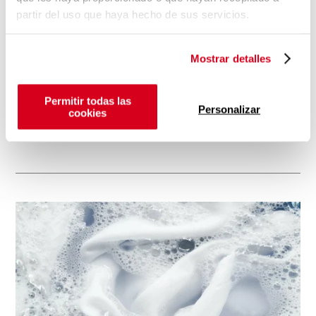
partir del uso que haya hecho de sus servicios.
Dormir mucho: ¿cuándo se duerme
demasiado?
Mostrar detalles
Dormir demasiado no te ayuda. Al contrario: si duermes
demasiado, te sientes cansado y apático. Pero, ¿cuándo dormir
Permitir todas las
Personalizar
demasiado es demasiado ? ¿Dormir demasiado es poco
cookies
saludable a largo plazo? ¿Y cuánto debería dormir? ¿Dormir
más trae consigo una mejor salud? El sueño es importante para
nuestra salud. Mientras dormimos, nuestro organismo lo pone
todo en marcha para regenerarse, el sistema inmunitario se
refuerza y el cerebro procesa lo ocurrido. La suposición de que
dormir lo máxim...