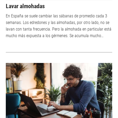
Lavar almohadas
En España se suele cambiar las sábanas de promedio cada 3
semanas. Los edredones y las almohadas, por otro lado, no se
lavan con tanta frecuencia. Pero la almohada en particular está
mucho más expuesta a los gérmenes. Se acumula mucho
sudor, saliva y piel muerta. Esto es un caldo de cultivo ideal
para los ácaros del polvo doméstico. Independientemente de si
eres alérgico o no, todos deberían lavar sus almohadas al
menos una o dos veces al año. Las personas que son alérgicas
a los ácaros del p...