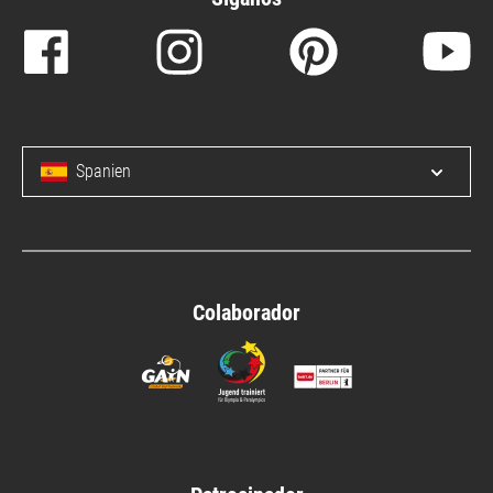
Spanien
Open/c
Colaborador