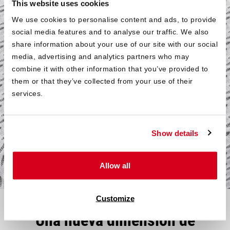
This website uses cookies
®
Norma OEKO-TEX
We use cookies to personalise content and ads, to provide
Standard 100
social media features and to analyse our traffic. We also
share information about your use of our site with our social
Todos los componentes textiles del colchón infantil
media, advertising and analytics partners who may
®
SuperBreeze
han sido probados según la norma OEKO-
combine it with other information that you’ve provided to
®
TEX
Standard 100 en la clase de producto I para
them or that they’ve collected from your use of their
productos de bebé. El sello garantiza la seguridad
services.
sanitaria incluso para el grupo de edad especialmente
sensible de los bebés y niños pequeños.
Show details
Más sobre salud y medio ambiente
Allow all
Customize
Una nueva dimensión de