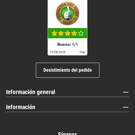
Bueno:
4
/
5
10.08.2026
Más
Desistimiento del pedido
Información general
Información
Síganos