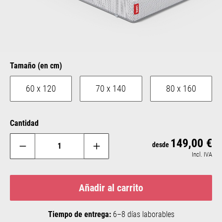
Seleccione
Tamaño (en cm)
60 x 120
70 x 140
80 x 160
Cantidad
149,00 €
Pre
desde
Incl. IVA
Añadir al carrito
Tiempo de entrega:
6–8 días laborables