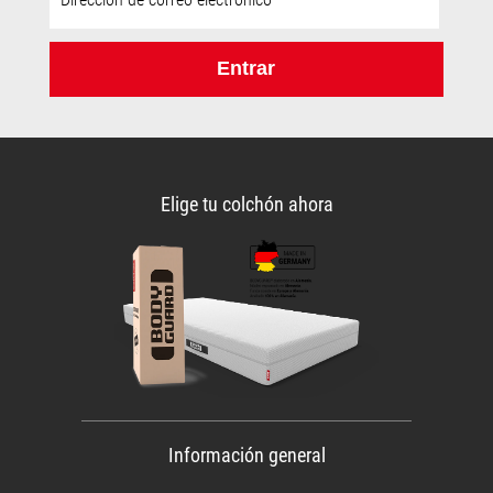
de
correo
electrónico:
Entrar
Elige tu colchón ahora
Información general