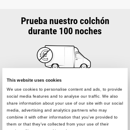
Prueba nuestro colchón
durante 100 noches
This website uses cookies
Anterior
Sigui
Seguro
We use cookies to personalise content and ads, to provide
Entrega gratuita
social media features and to analyse our traffic. We also
Garantía de reembolso
share information about your use of our site with our social
Garantía de devolución gratuita
media, advertising and analytics partners who may
combine it with other information that you’ve provided to
them or that they’ve collected from your use of their