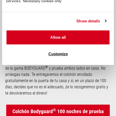
services.
Necessary cookies only
Por favor, acepte las cookies de marketing para ver el vídeo.
Show details
Allow all
Haga clic aquí para actualizar su configuración de cookies.
Customize
¿No está seguro de por qué colchón decidirse? Elige un colchón
®
de la gama BODYGUARD
y prueba ambos lados en casa. No
arriesgas nada. Te entregaremos el colchón enrollado
gratuitamente en la puerta de tu casa y si, en un plazo de 100
días, decides que no es el adecuado, ¡te lo recogeremos gratis y
te devolveremos el dinero!
®
Colchón Bodyguard
100 noches de prueba