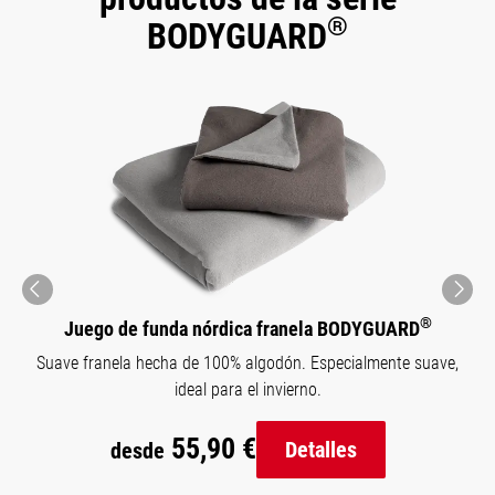
®
BODYGUARD
Omitir la galería de productos
pr
ne
ev
xt
®
Juego de funda nórdica franela BODYGUARD
Suave franela hecha de 100% algodón. Especialmente suave,
ideal para el invierno.
55,90 €
Detalles
desde