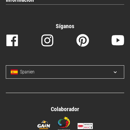
Síganos
Spanien
Open/c
Colaborador