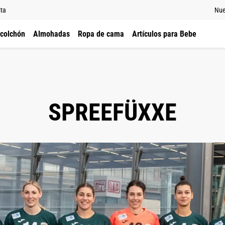
ita
Nue
 colchón
Almohadas
Ropa de cama
Artículos para Bebe
SPREEFÜXXE