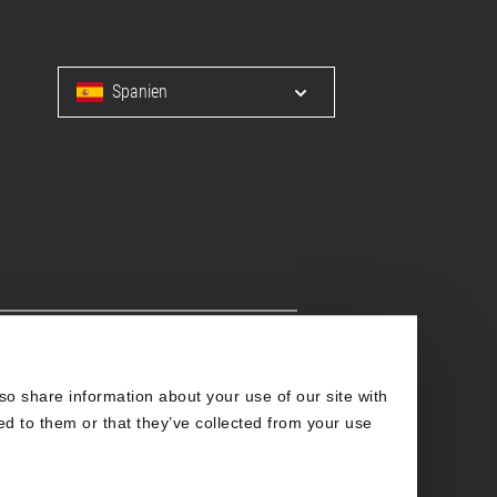
Spanien
Open/close menu for la
Promotor
so share information about your use of our site with
ed to them or that they’ve collected from your use