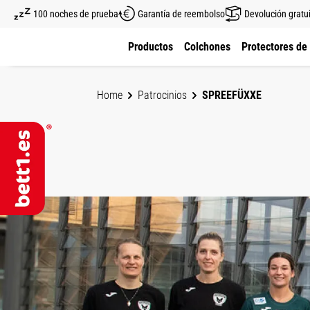
100 noches de prueba
Garantía de reembolso
Devolución gratu
altar al contenido principal
Saltar a la navegación principal
Productos
Colchones
Protectores de
Home
Patrocinios
SPREEFÜXXE